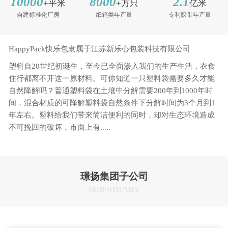
10000
8000
2.1
+平米
+万只
亿米
自建标准化厂房
纸箱类年产量
专利胶带年产量
HappyPack快乐包隶属于江苏新乐心包装科技有限公司
塑料自20世纪初诞生，至今已全面渗入我们的生产生活，衣食
住行都离不开这一原材料。可你知道一只塑料袋需要多久才能
自然降解吗？普通塑料袋在土壤中分解需要200年到1000年时
间，混合材质的可降解塑料袋自然条件下分解时间为3个月到1
年左右。塑料给我们带来简洁便利的同时，却对生态环境造成
不可挽回的破坏，市面上有.....
璟扬集团子公司
SUBSIDIARY